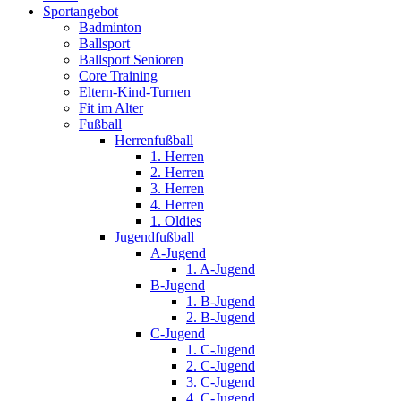
Sportangebot
Badminton
Ballsport
Ballsport Senioren
Core Training
Eltern-Kind-Turnen
Fit im Alter
Fußball
Herrenfußball
1. Herren
2. Herren
3. Herren
4. Herren
1. Oldies
Jugendfußball
A-Jugend
1. A-Jugend
B-Jugend
1. B-Jugend
2. B-Jugend
C-Jugend
1. C-Jugend
2. C-Jugend
3. C-Jugend
4. C-Jugend