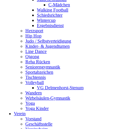
C-Mädchen
Walking Football
Schiedsrichter
Wintercup
Ergebnisdienst
Herzsport
Hip Hop
Judo / Selbstverteidigung
Kinder- & Jugendturnen
Line Dance
Qigong
Reha Rücken
Seniorengymnastik
Sportabzeichen
Tischtennis
Volleyball
VG Delmenhorst-Stenum
Wandern
Wirbelsäulen-Gymnastik
Yoga
Yoga Kinder
Verein
Vorstand
Geschäftsstelle