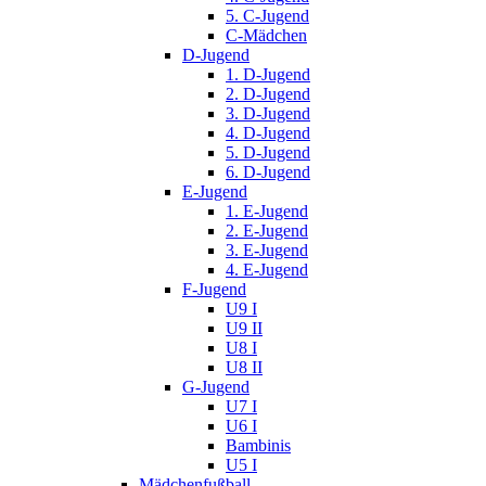
5. C-Jugend
C-Mädchen
D-Jugend
1. D-Jugend
2. D-Jugend
3. D-Jugend
4. D-Jugend
5. D-Jugend
6. D-Jugend
E-Jugend
1. E-Jugend
2. E-Jugend
3. E-Jugend
4. E-Jugend
F-Jugend
U9 I
U9 II
U8 I
U8 II
G-Jugend
U7 I
U6 I
Bambinis
U5 I
Mädchenfußball