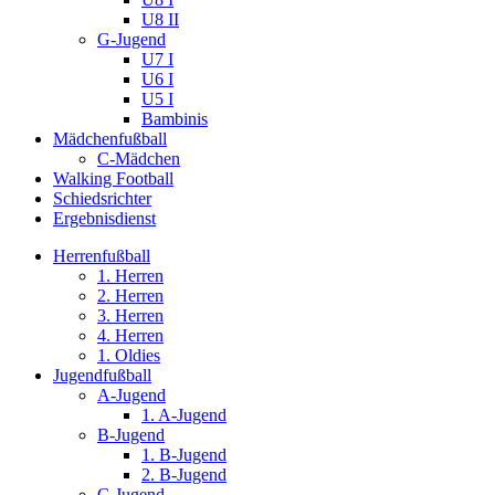
U8 II
G-Jugend
U7 I
U6 I
U5 I
Bambinis
Mädchenfußball
C-Mädchen
Walking Football
Schiedsrichter
Ergebnisdienst
Herrenfußball
1. Herren
2. Herren
3. Herren
4. Herren
1. Oldies
Jugendfußball
A-Jugend
1. A-Jugend
B-Jugend
1. B-Jugend
2. B-Jugend
C-Jugend