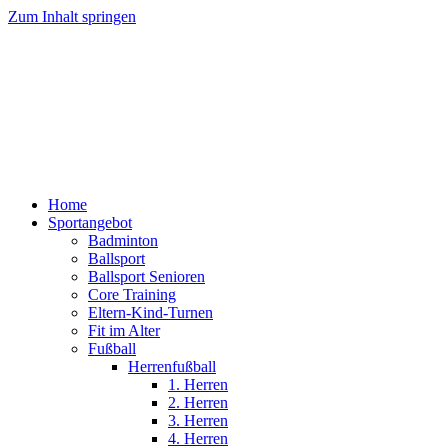
Zum Inhalt springen
Home
Sportangebot
Badminton
Ballsport
Ballsport Senioren
Core Training
Eltern-Kind-Turnen
Fit im Alter
Fußball
Herrenfußball
1. Herren
2. Herren
3. Herren
4. Herren