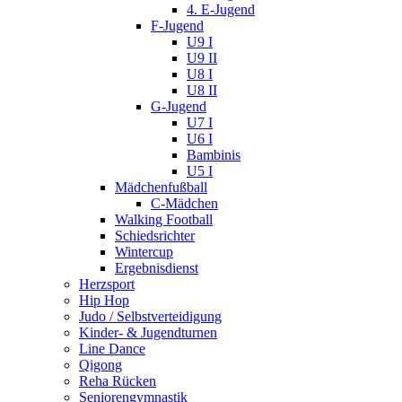
4. E-Jugend
F-Jugend
U9 I
U9 II
U8 I
U8 II
G-Jugend
U7 I
U6 I
Bambinis
U5 I
Mädchenfußball
C-Mädchen
Walking Football
Schiedsrichter
Wintercup
Ergebnisdienst
Herzsport
Hip Hop
Judo / Selbstverteidigung
Kinder- & Jugendturnen
Line Dance
Qigong
Reha Rücken
Seniorengymnastik