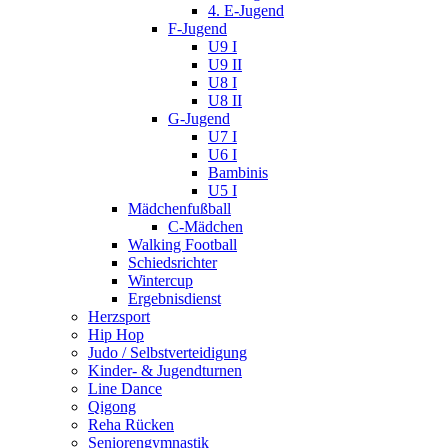
4. E-Jugend
F-Jugend
U9 I
U9 II
U8 I
U8 II
G-Jugend
U7 I
U6 I
Bambinis
U5 I
Mädchenfußball
C-Mädchen
Walking Football
Schiedsrichter
Wintercup
Ergebnisdienst
Herzsport
Hip Hop
Judo / Selbstverteidigung
Kinder- & Jugendturnen
Line Dance
Qigong
Reha Rücken
Seniorengymnastik