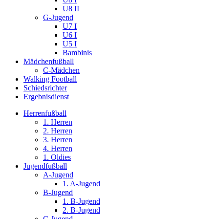
U8 II
G-Jugend
U7 I
U6 I
U5 I
Bambinis
Mädchenfußball
C-Mädchen
Walking Football
Schiedsrichter
Ergebnisdienst
Herrenfußball
1. Herren
2. Herren
3. Herren
4. Herren
1. Oldies
Jugendfußball
A-Jugend
1. A-Jugend
B-Jugend
1. B-Jugend
2. B-Jugend
C-Jugend