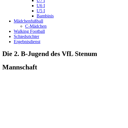
U7 I
U6 I
U5 I
Bambinis
Mädchenfußball
C-Mädchen
Walking Football
Schiedsrichter
Ergebnisdienst
Die 2. B-Jugend des VfL Stenum
Mannschaft