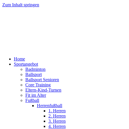
Zum Inhalt springen
Home
Sportangebot
Badminton
Ballsport
Ballsport Senioren
Core Training
Eltern-Kind-Turnen
Fit im Alter
Fußball
Herrenfußball
1. Herren
2. Herren
3. Herren
4. Herren