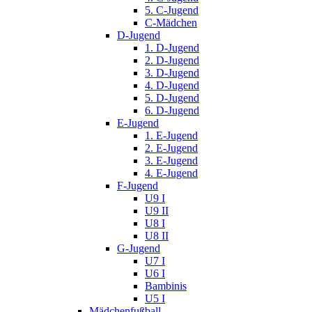
5. C-Jugend
C-Mädchen
D-Jugend
1. D-Jugend
2. D-Jugend
3. D-Jugend
4. D-Jugend
5. D-Jugend
6. D-Jugend
E-Jugend
1. E-Jugend
2. E-Jugend
3. E-Jugend
4. E-Jugend
F-Jugend
U9 I
U9 II
U8 I
U8 II
G-Jugend
U7 I
U6 I
Bambinis
U5 I
Mädchenfußball