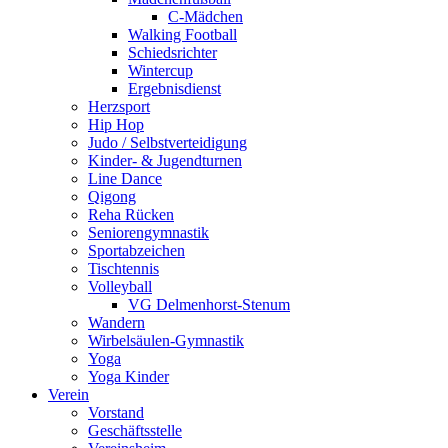
C-Mädchen
Walking Football
Schiedsrichter
Wintercup
Ergebnisdienst
Herzsport
Hip Hop
Judo / Selbstverteidigung
Kinder- & Jugendturnen
Line Dance
Qigong
Reha Rücken
Seniorengymnastik
Sportabzeichen
Tischtennis
Volleyball
VG Delmenhorst-Stenum
Wandern
Wirbelsäulen-Gymnastik
Yoga
Yoga Kinder
Verein
Vorstand
Geschäftsstelle