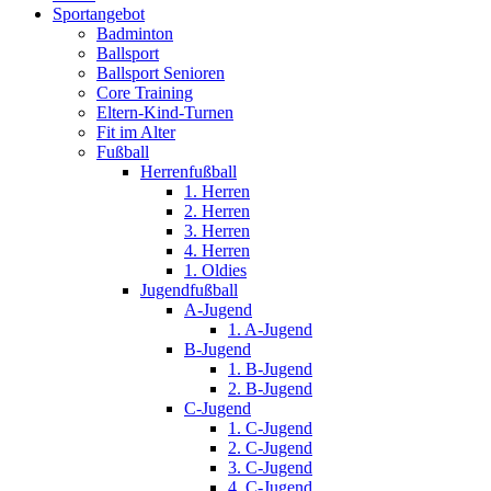
Sportangebot
Badminton
Ballsport
Ballsport Senioren
Core Training
Eltern-Kind-Turnen
Fit im Alter
Fußball
Herrenfußball
1. Herren
2. Herren
3. Herren
4. Herren
1. Oldies
Jugendfußball
A-Jugend
1. A-Jugend
B-Jugend
1. B-Jugend
2. B-Jugend
C-Jugend
1. C-Jugend
2. C-Jugend
3. C-Jugend
4. C-Jugend