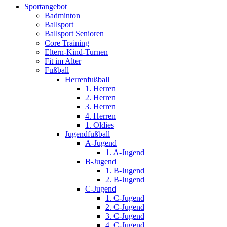
Sportangebot
Badminton
Ballsport
Ballsport Senioren
Core Training
Eltern-Kind-Turnen
Fit im Alter
Fußball
Herrenfußball
1. Herren
2. Herren
3. Herren
4. Herren
1. Oldies
Jugendfußball
A-Jugend
1. A-Jugend
B-Jugend
1. B-Jugend
2. B-Jugend
C-Jugend
1. C-Jugend
2. C-Jugend
3. C-Jugend
4. C-Jugend