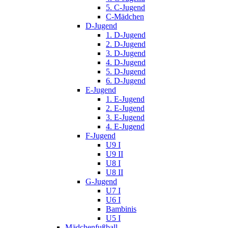
5. C-Jugend
C-Mädchen
D-Jugend
1. D-Jugend
2. D-Jugend
3. D-Jugend
4. D-Jugend
5. D-Jugend
6. D-Jugend
E-Jugend
1. E-Jugend
2. E-Jugend
3. E-Jugend
4. E-Jugend
F-Jugend
U9 I
U9 II
U8 I
U8 II
G-Jugend
U7 I
U6 I
Bambinis
U5 I
Mädchenfußball