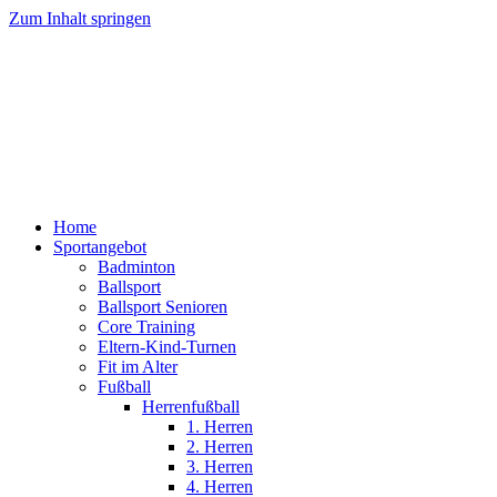
Zum Inhalt springen
Home
Sportangebot
Badminton
Ballsport
Ballsport Senioren
Core Training
Eltern-Kind-Turnen
Fit im Alter
Fußball
Herrenfußball
1. Herren
2. Herren
3. Herren
4. Herren