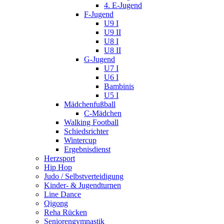
4. E-Jugend
F-Jugend
U9 I
U9 II
U8 I
U8 II
G-Jugend
U7 I
U6 I
Bambinis
U5 I
Mädchenfußball
C-Mädchen
Walking Football
Schiedsrichter
Wintercup
Ergebnisdienst
Herzsport
Hip Hop
Judo / Selbstverteidigung
Kinder- & Jugendturnen
Line Dance
Qigong
Reha Rücken
Seniorengymnastik