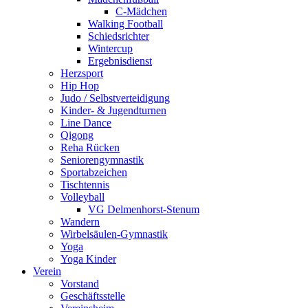
C-Mädchen
Walking Football
Schiedsrichter
Wintercup
Ergebnisdienst
Herzsport
Hip Hop
Judo / Selbstverteidigung
Kinder- & Jugendturnen
Line Dance
Qigong
Reha Rücken
Seniorengymnastik
Sportabzeichen
Tischtennis
Volleyball
VG Delmenhorst-Stenum
Wandern
Wirbelsäulen-Gymnastik
Yoga
Yoga Kinder
Verein
Vorstand
Geschäftsstelle