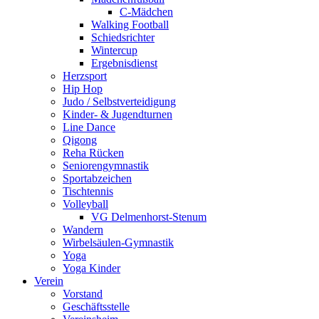
C-Mädchen
Walking Football
Schiedsrichter
Wintercup
Ergebnisdienst
Herzsport
Hip Hop
Judo / Selbstverteidigung
Kinder- & Jugendturnen
Line Dance
Qigong
Reha Rücken
Seniorengymnastik
Sportabzeichen
Tischtennis
Volleyball
VG Delmenhorst-Stenum
Wandern
Wirbelsäulen-Gymnastik
Yoga
Yoga Kinder
Verein
Vorstand
Geschäftsstelle