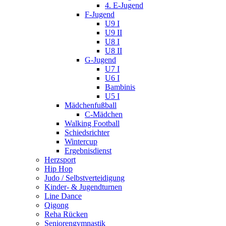
4. E-Jugend
F-Jugend
U9 I
U9 II
U8 I
U8 II
G-Jugend
U7 I
U6 I
Bambinis
U5 I
Mädchenfußball
C-Mädchen
Walking Football
Schiedsrichter
Wintercup
Ergebnisdienst
Herzsport
Hip Hop
Judo / Selbstverteidigung
Kinder- & Jugendturnen
Line Dance
Qigong
Reha Rücken
Seniorengymnastik