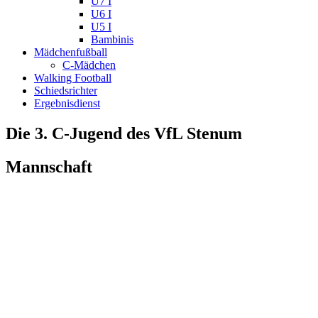
U7 I
U6 I
U5 I
Bambinis
Mädchenfußball
C-Mädchen
Walking Football
Schiedsrichter
Ergebnisdienst
Die 3. C-Jugend des VfL Stenum
Mannschaft