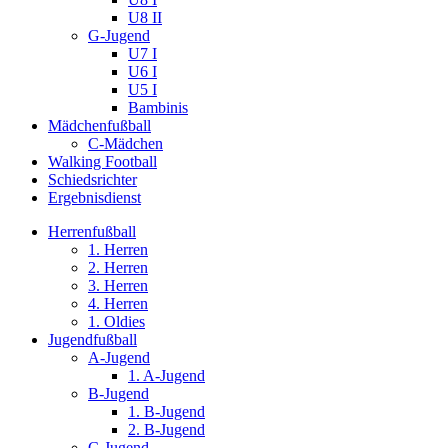
U8 II
G-Jugend
U7 I
U6 I
U5 I
Bambinis
Mädchenfußball
C-Mädchen
Walking Football
Schiedsrichter
Ergebnisdienst
Herrenfußball
1. Herren
2. Herren
3. Herren
4. Herren
1. Oldies
Jugendfußball
A-Jugend
1. A-Jugend
B-Jugend
1. B-Jugend
2. B-Jugend
C-Jugend