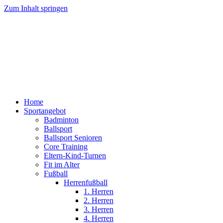
Zum Inhalt springen
Home
Sportangebot
Badminton
Ballsport
Ballsport Senioren
Core Training
Eltern-Kind-Turnen
Fit im Alter
Fußball
Herrenfußball
1. Herren
2. Herren
3. Herren
4. Herren