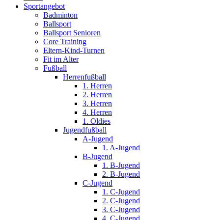
Sportangebot
Badminton
Ballsport
Ballsport Senioren
Core Training
Eltern-Kind-Turnen
Fit im Alter
Fußball
Herrenfußball
1. Herren
2. Herren
3. Herren
4. Herren
1. Oldies
Jugendfußball
A-Jugend
1. A-Jugend
B-Jugend
1. B-Jugend
2. B-Jugend
C-Jugend
1. C-Jugend
2. C-Jugend
3. C-Jugend
4. C-Jugend