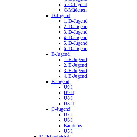
5. C-Jugend
C-Mädchen
D-Jugend
1. D-Jugend
2. D-Jugend
3. D-Jugend
4. D-Jugend
5. D-Jugend
6. D-Jugend
E-Jugend
1. E-Jugend
2. E-Jugend
3. E-Jugend
4. E-Jugend
F-Jugend
U9 I
U9 II
U8 I
U8 II
G-Jugend
U7 I
U6 I
Bambinis
U5 I
Mädchenfußball