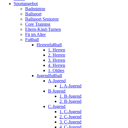
Sportangebot
Badminton
Ballsport
Ballsport Senioren
Core Training
Eltern-Kind-Turnen
Fit im Alter
Fußball
Herrenfußball
1. Herren
2. Herren
3. Herren
4. Herren
1. Oldies
Jugendfußball
A-Jugend
1. A-Jugend
B-Jugend
1. B-Jugend
2. B-Jugend
C-Jugend
1. C-Jugend
2. C-Jugend
3. C-Jugend
4. C-Jugend