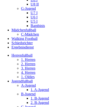
U8 II
G-Jugend
U7 I
U6 I
U5 I
Bambinis
Mädchenfußball
C-Mädchen
Walking Football
Schiedsrichter
Ergebnisdienst
Herrenfußball
1. Herren
2. Herren
3. Herren
4. Herren
1. Oldies
Jugendfußball
A-Jugend
1. A-Jugend
B-Jugend
1. B-Jugend
2. B-Jugend
C-Jugend