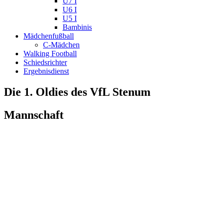
U7 I
U6 I
U5 I
Bambinis
Mädchenfußball
C-Mädchen
Walking Football
Schiedsrichter
Ergebnisdienst
Die 1. Oldies des VfL Stenum
Mannschaft