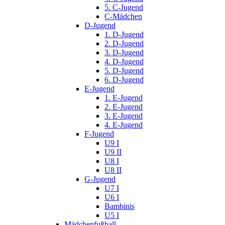
5. C-Jugend
C-Mädchen
D-Jugend
1. D-Jugend
2. D-Jugend
3. D-Jugend
4. D-Jugend
5. D-Jugend
6. D-Jugend
E-Jugend
1. E-Jugend
2. E-Jugend
3. E-Jugend
4. E-Jugend
F-Jugend
U9 I
U9 II
U8 I
U8 II
G-Jugend
U7 I
U6 I
Bambinis
U5 I
Mädchenfußball