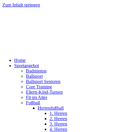
Zum Inhalt springen
Home
Sportangebot
Badminton
Ballsport
Ballsport Senioren
Core Training
Eltern-Kind-Turnen
Fit im Alter
Fußball
Herrenfußball
1. Herren
2. Herren
3. Herren
4. Herren