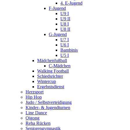
4. E-Jugend
F-Jugend
U9 I
U9 II
U8 I
U8 II
G-Jugend
U7 I
U6 I
Bambinis
U5 I
Mädchenfußball
C-Mädchen
Walking Football
Schiedsrichter
Wintercup
Ergebnisdienst
Herzsport
Hip Hop
Judo / Selbstverteidigung
Kinder- & Jugendturnen
Line Dance
Qigong
Reha Rücken
Seniorengymnastik