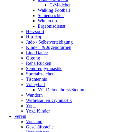
C-Mädchen
Walking Football
Schiedsrichter
Wintercup
Ergebnisdienst
Herzsport
Hip Hop
Judo / Selbstverteidigung
Kinder- & Jugendturnen
Line Dance
Qigong
Reha Rücken
Seniorengymnastik
Sportabzeichen
Tischtennis
Volleyball
VG Delmenhorst-Stenum
Wandern
Wirbelsäulen-Gymnastik
Yoga
Yoga Kinder
Verein
Vorstand
Geschäftsstelle