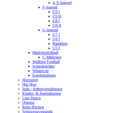
4. E-Jugend
F-Jugend
U9 I
U9 II
U8 I
U8 II
G-Jugend
U7 I
U6 I
Bambinis
U5 I
Mädchenfußball
C-Mädchen
Walking Football
Schiedsrichter
Wintercup
Ergebnisdienst
Herzsport
Hip Hop
Judo / Selbstverteidigung
Kinder- & Jugendturnen
Line Dance
Qigong
Reha Rücken
Seniorengymnastik