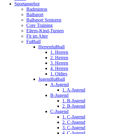
Sportangebot
Badminton
Ballsport
Ballsport Senioren
Core Training
Eltern-Kind-Turnen
Fit im Alter
Fußball
Herrenfußball
1. Herren
2. Herren
3. Herren
4. Herren
1. Oldies
Jugendfußball
A-Jugend
1. A-Jugend
B-Jugend
1. B-Jugend
2. B-Jugend
C-Jugend
1. C-Jugend
2. C-Jugend
3. C-Jugend
4. C-Jugend