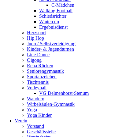
C-Mädchen
Walking Football
Schiedsrichter
Wintercup
Ergebnisdienst
Herzsport
Hip Hop
Judo / Selbstverteidigung
Kinder- & Jugendturnen
Line Dance
Qigong
Reha Rücken
Seniorengymnastik
Sportabzeichen
Tischtennis
Volleyball
VG Delmenhorst-Stenum
Wandern
Wirbelsäulen-Gymnastik
Yoga
Yoga Kinder
Verein
Vorstand
Geschäftsstelle