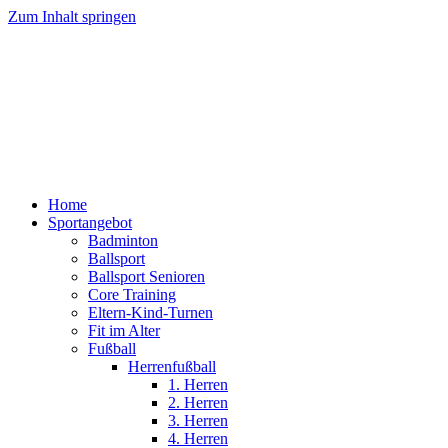
Zum Inhalt springen
Home
Sportangebot
Badminton
Ballsport
Ballsport Senioren
Core Training
Eltern-Kind-Turnen
Fit im Alter
Fußball
Herrenfußball
1. Herren
2. Herren
3. Herren
4. Herren