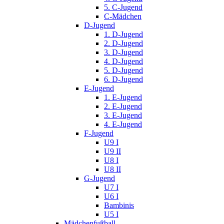
5. C-Jugend
C-Mädchen
D-Jugend
1. D-Jugend
2. D-Jugend
3. D-Jugend
4. D-Jugend
5. D-Jugend
6. D-Jugend
E-Jugend
1. E-Jugend
2. E-Jugend
3. E-Jugend
4. E-Jugend
F-Jugend
U9 I
U9 II
U8 I
U8 II
G-Jugend
U7 I
U6 I
Bambinis
U5 I
Mädchenfußball