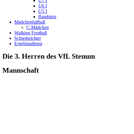
U7 I
U6 I
U5 I
Bambinis
Mädchenfußball
C-Mädchen
Walking Football
Schiedsrichter
Ergebnisdienst
Die 3. Herren des VfL Stenum
Mannschaft