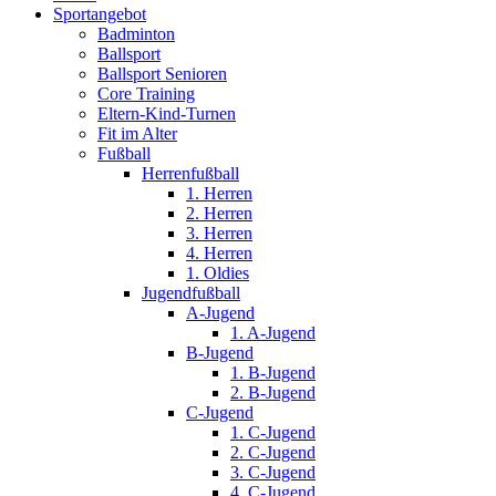
Sportangebot
Badminton
Ballsport
Ballsport Senioren
Core Training
Eltern-Kind-Turnen
Fit im Alter
Fußball
Herrenfußball
1. Herren
2. Herren
3. Herren
4. Herren
1. Oldies
Jugendfußball
A-Jugend
1. A-Jugend
B-Jugend
1. B-Jugend
2. B-Jugend
C-Jugend
1. C-Jugend
2. C-Jugend
3. C-Jugend
4. C-Jugend