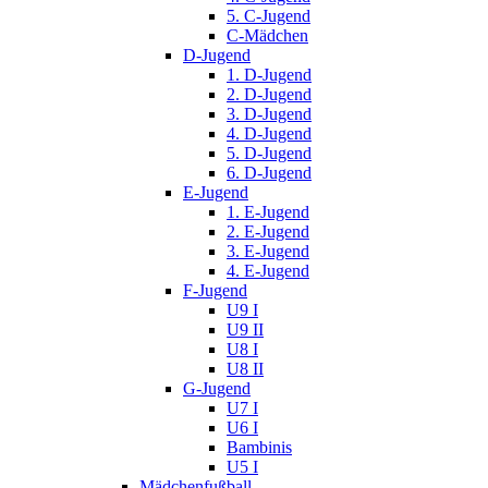
5. C-Jugend
C-Mädchen
D-Jugend
1. D-Jugend
2. D-Jugend
3. D-Jugend
4. D-Jugend
5. D-Jugend
6. D-Jugend
E-Jugend
1. E-Jugend
2. E-Jugend
3. E-Jugend
4. E-Jugend
F-Jugend
U9 I
U9 II
U8 I
U8 II
G-Jugend
U7 I
U6 I
Bambinis
U5 I
Mädchenfußball