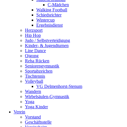
C-Mädchen
Walking Football
Schiedsrichter
Wintercup
Ergebnisdienst
Herzsport
Hip Hop
Judo / Selbstverteidigung
Kinder- & Jugendturnen
Line Dance
Qigong
Reha Rücken
Seniorengymnastik
Sportabzeichen
Tischtennis
Volleyball
VG Delmenhorst-Stenum
Wandern
Wirbelsäulen-Gymnastik
Yoga
Yoga Kinder
Verein
Vorstand
Geschäftsstelle