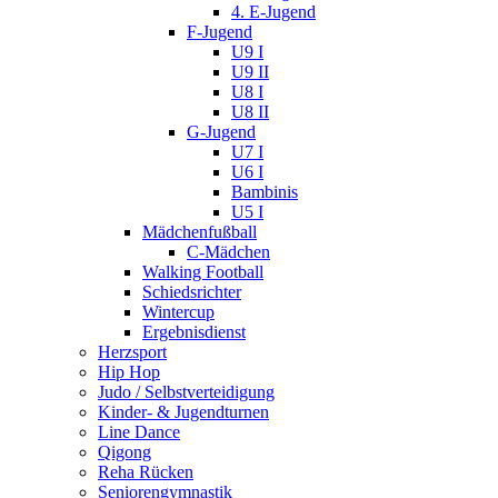
4. E-Jugend
F-Jugend
U9 I
U9 II
U8 I
U8 II
G-Jugend
U7 I
U6 I
Bambinis
U5 I
Mädchenfußball
C-Mädchen
Walking Football
Schiedsrichter
Wintercup
Ergebnisdienst
Herzsport
Hip Hop
Judo / Selbstverteidigung
Kinder- & Jugendturnen
Line Dance
Qigong
Reha Rücken
Seniorengymnastik