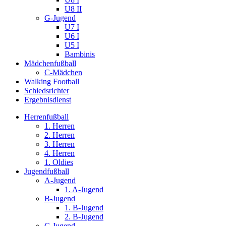
U8 II
G-Jugend
U7 I
U6 I
U5 I
Bambinis
Mädchenfußball
C-Mädchen
Walking Football
Schiedsrichter
Ergebnisdienst
Herrenfußball
1. Herren
2. Herren
3. Herren
4. Herren
1. Oldies
Jugendfußball
A-Jugend
1. A-Jugend
B-Jugend
1. B-Jugend
2. B-Jugend
C-Jugend