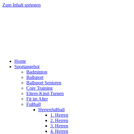
Zum Inhalt springen
Home
Sportangebot
Badminton
Ballsport
Ballsport Senioren
Core Training
Eltern-Kind-Turnen
Fit im Alter
Fußball
Herrenfußball
1. Herren
2. Herren
3. Herren
4. Herren