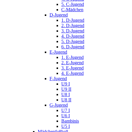
5. C-Jugend
C-Mädchen
D-Jugend
1. D-Jugend
2. D-Jugend
3. D-Jugend
4. D-Jugend
5. D-Jugend
6. D-Jugend
E-Jugend
1. E-Jugend
2. E-Jugend
3. E-Jugend
4. E-Jugend
F-Jugend
U9 I
U9 II
U8 I
U8 II
G-Jugend
U7 I
U6 I
Bambinis
U5 I
Mädchenfußball