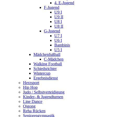
4. E-Jugend
F-Jugend
U9 I
U9 II
U8 I
U8 II
G-Jugend
U7 I
U6 I
Bambinis
U5 I
Mädchenfußball
C-Mädchen
Walking Football
Schiedsrichter
Wintercup
Ergebnisdienst
Herzsport
Hip Hop
Judo / Selbstverteidigung
Kinder- & Jugendturnen
Line Dance
Qigong
Reha Rücken
Seniorengymnastik