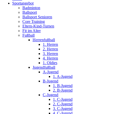
Sportangebot
Badminton
Ballsport
Ballsport Senioren
Core Training
Eltern-Kind-Turnen
Fit im Alter
Fußball
Herrenfußball
1. Herren
2. Herren
3. Herren
4. Herren
1. Oldies
Jugendfußball
A-Jugend
1. A-Jugend
B-Jugend
1. B-Jugend
2. B-Jugend
C-Jugend
1. C-Jugend
2. C-Jugend
3. C-Jugend
4. C-Jugend