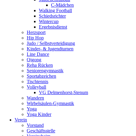
C-Mädchen
Walking Football
Schiedsrichter
Wintercup
Ergebnisdienst
Herzsport
Hip Hop
Judo / Selbstverteidigung
Kinder- & Jugendturnen
Line Dance
Qigong
Reha Rücken
Seniorengymnastik
Sportabzeichen
Tischtennis
Volleyball
VG Delmenhorst-Stenum
Wandern
Wirbelsäulen-Gymnastik
Yoga
Yoga Kinder
Verein
Vorstand
Geschäftsstelle