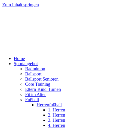
Zum Inhalt springen
Home
Sportangebot
Badminton
Ballsport
Ballsport Senioren
Core Training
Eltern-Kind-Turnen
Fit im Alter
Fußball
Herrenfußball
1. Herren
2. Herren
3. Herren
4. Herren