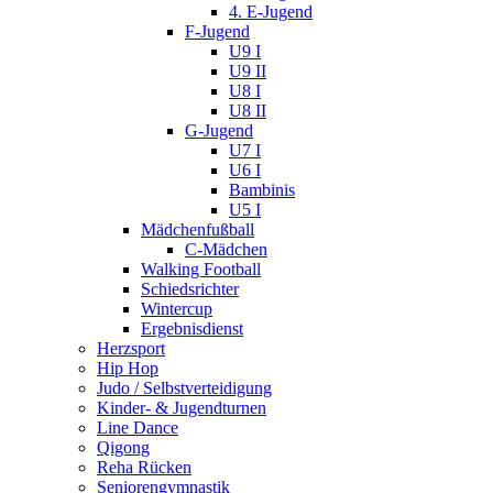
4. E-Jugend
F-Jugend
U9 I
U9 II
U8 I
U8 II
G-Jugend
U7 I
U6 I
Bambinis
U5 I
Mädchenfußball
C-Mädchen
Walking Football
Schiedsrichter
Wintercup
Ergebnisdienst
Herzsport
Hip Hop
Judo / Selbstverteidigung
Kinder- & Jugendturnen
Line Dance
Qigong
Reha Rücken
Seniorengymnastik