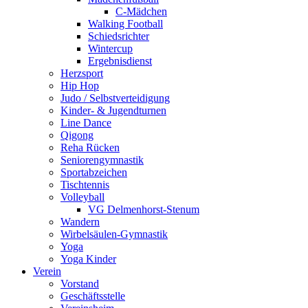
C-Mädchen
Walking Football
Schiedsrichter
Wintercup
Ergebnisdienst
Herzsport
Hip Hop
Judo / Selbstverteidigung
Kinder- & Jugendturnen
Line Dance
Qigong
Reha Rücken
Seniorengymnastik
Sportabzeichen
Tischtennis
Volleyball
VG Delmenhorst-Stenum
Wandern
Wirbelsäulen-Gymnastik
Yoga
Yoga Kinder
Verein
Vorstand
Geschäftsstelle