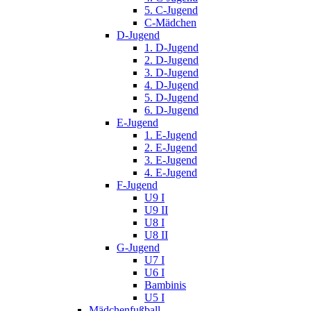
5. C-Jugend
C-Mädchen
D-Jugend
1. D-Jugend
2. D-Jugend
3. D-Jugend
4. D-Jugend
5. D-Jugend
6. D-Jugend
E-Jugend
1. E-Jugend
2. E-Jugend
3. E-Jugend
4. E-Jugend
F-Jugend
U9 I
U9 II
U8 I
U8 II
G-Jugend
U7 I
U6 I
Bambinis
U5 I
Mädchenfußball