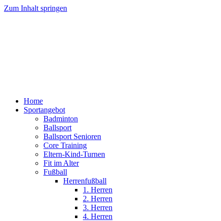
Zum Inhalt springen
Home
Sportangebot
Badminton
Ballsport
Ballsport Senioren
Core Training
Eltern-Kind-Turnen
Fit im Alter
Fußball
Herrenfußball
1. Herren
2. Herren
3. Herren
4. Herren