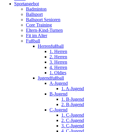
Sportangebot
Badminton
Ballsport
Ballsport Senioren
Core Training
Eltern-Kind-Turnen
Fit im Alter
Fußball
Herrenfußball
1. Herren
2. Herren
3. Herren
4. Herren
1. Oldies
Jugendfußball
A-Jugend
1. A-Jugend
B-Jugend
1. B-Jugend
2. B-Jugend
C-Jugend
1. C-Jugend
2. C-Jugend
3. C-Jugend
4. C-Jugend