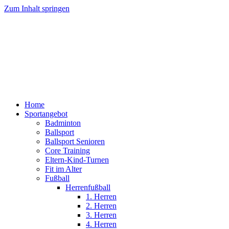
Zum Inhalt springen
Home
Sportangebot
Badminton
Ballsport
Ballsport Senioren
Core Training
Eltern-Kind-Turnen
Fit im Alter
Fußball
Herrenfußball
1. Herren
2. Herren
3. Herren
4. Herren