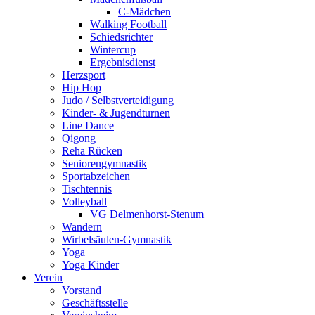
C-Mädchen
Walking Football
Schiedsrichter
Wintercup
Ergebnisdienst
Herzsport
Hip Hop
Judo / Selbstverteidigung
Kinder- & Jugendturnen
Line Dance
Qigong
Reha Rücken
Seniorengymnastik
Sportabzeichen
Tischtennis
Volleyball
VG Delmenhorst-Stenum
Wandern
Wirbelsäulen-Gymnastik
Yoga
Yoga Kinder
Verein
Vorstand
Geschäftsstelle