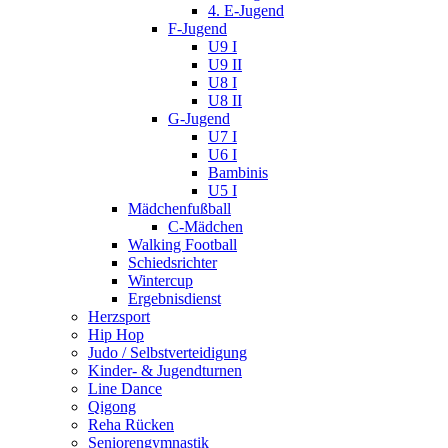
4. E-Jugend
F-Jugend
U9 I
U9 II
U8 I
U8 II
G-Jugend
U7 I
U6 I
Bambinis
U5 I
Mädchenfußball
C-Mädchen
Walking Football
Schiedsrichter
Wintercup
Ergebnisdienst
Herzsport
Hip Hop
Judo / Selbstverteidigung
Kinder- & Jugendturnen
Line Dance
Qigong
Reha Rücken
Seniorengymnastik