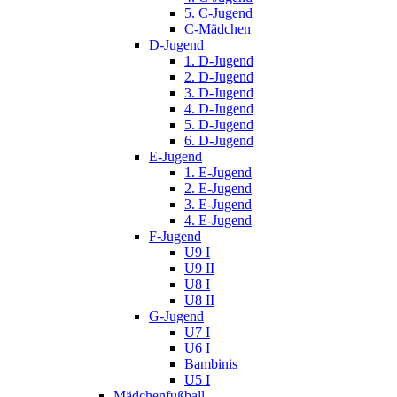
5. C-Jugend
C-Mädchen
D-Jugend
1. D-Jugend
2. D-Jugend
3. D-Jugend
4. D-Jugend
5. D-Jugend
6. D-Jugend
E-Jugend
1. E-Jugend
2. E-Jugend
3. E-Jugend
4. E-Jugend
F-Jugend
U9 I
U9 II
U8 I
U8 II
G-Jugend
U7 I
U6 I
Bambinis
U5 I
Mädchenfußball