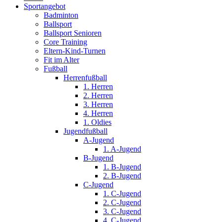
Sportangebot
Badminton
Ballsport
Ballsport Senioren
Core Training
Eltern-Kind-Turnen
Fit im Alter
Fußball
Herrenfußball
1. Herren
2. Herren
3. Herren
4. Herren
1. Oldies
Jugendfußball
A-Jugend
1. A-Jugend
B-Jugend
1. B-Jugend
2. B-Jugend
C-Jugend
1. C-Jugend
2. C-Jugend
3. C-Jugend
4. C-Jugend