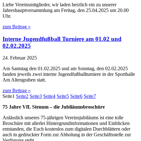
Liebe Vereinsmitglieder, wir laden herzlich ein zu unserer
Jahreshauptversammlung am Freitag, den 25.04.2025 um 20.00
Uhr.
zum Beitrag »
Interne Jugendfußball Turniere am 01.02 und
02.02.2025
24. Februar 2025
Am Samstag den 01.02.2025 und am Sonntag, den 02.02.2025
fanden jeweils zwei interne Jugendfußballturniere in der Sporthalle
Am Altengraben statt.
zum Beitrag »
Seite
1
Seite
2
Seite
3
Seite
4
Seite
5
Seite
6
Seite
7
75 Jahre VfL Stenum – die Jubiläumsbroschüre
Anlässlich unseres 75-jährigen Vereinsjubiläums ist eine tolle
Broschüre mit allerlei Hintergrundinformationen und Einblicken
entstanden, die Euch kostenlos zum digitalen Durchblättern oder
auch in gedruckter Form zur Abholung in der Geschäftsstelle zur
Verfügung steht.