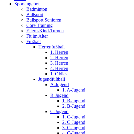
Sportangebot
Badminton
Ballsport
Ballsport Senioren
Core Training
Eltern-Kind-Turnen
Fit im Alter
Fußball
Herrenfußball
1. Herren
2. Herren
3. Herren
4. Herren
1. Oldies
Jugendfußball
A-Jugend
1. A-Jugend
B-Jugend
1. B-Jugend
2. B-Jugend
C-Jugend
1. C-Jugend
2. C-Jugend
3. C-Jugend
4. C-Jugend