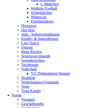
C-Mädchen
Walking Football
Schiedsrichter
Wintercup
Ergebnisdienst
Herzsport
Hip Hop
Judo / Selbstverteidigung
Kinder- & Jugendturnen
Line Dance
Qigong
Reha Rücken
Seniorengymnastik
Sportabzeichen
Tischtennis
Volleyball
VG Delmenhorst-Stenum
Wandern
Wirbelsäulen-Gymnastik
Yoga
Yoga Kinder
Verein
Vorstand
Geschäftsstelle