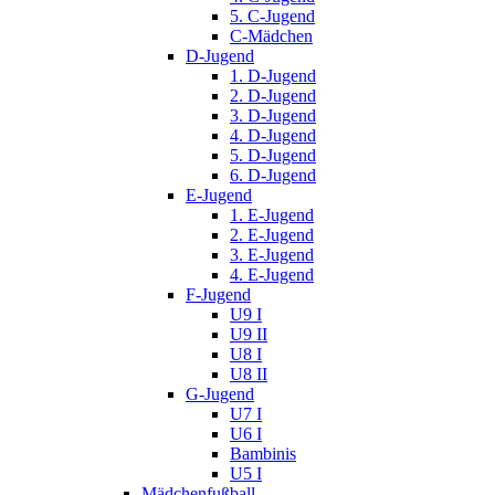
5. C-Jugend
C-Mädchen
D-Jugend
1. D-Jugend
2. D-Jugend
3. D-Jugend
4. D-Jugend
5. D-Jugend
6. D-Jugend
E-Jugend
1. E-Jugend
2. E-Jugend
3. E-Jugend
4. E-Jugend
F-Jugend
U9 I
U9 II
U8 I
U8 II
G-Jugend
U7 I
U6 I
Bambinis
U5 I
Mädchenfußball