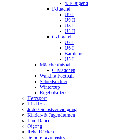
4. E-Jugend
F-Jugend
U9 I
U9 II
U8 I
U8 II
G-Jugend
U7 I
U6 I
Bambinis
U5 I
Mädchenfußball
C-Mädchen
Walking Football
Schiedsrichter
Wintercup
Ergebnisdienst
Herzsport
Hip Hop
Judo / Selbstverteidigung
Kinder- & Jugendturnen
Line Dance
Qigong
Reha Rücken
Seniorengymnastik