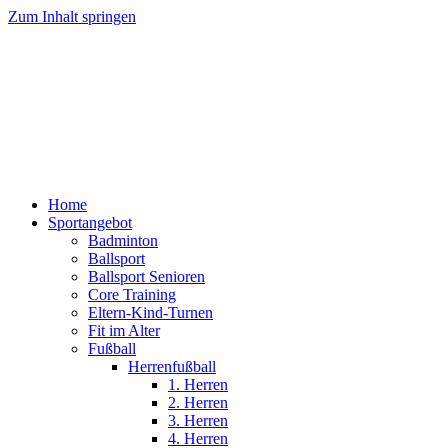
Zum Inhalt springen
Home
Sportangebot
Badminton
Ballsport
Ballsport Senioren
Core Training
Eltern-Kind-Turnen
Fit im Alter
Fußball
Herrenfußball
1. Herren
2. Herren
3. Herren
4. Herren