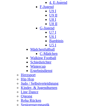
4. E-Jugend
F-Jugend
U9 I
U9 II
U8 I
U8 II
G-Jugend
U7 I
U6 I
Bambinis
U5 I
Mädchenfußball
C-Mädchen
Walking Football
Schiedsrichter
Wintercup
Ergebnisdienst
Herzsport
Hip Hop
Judo / Selbstverteidigung
Kinder- & Jugendturnen
Line Dance
Qigong
Reha Rücken
Seniorengymnastik