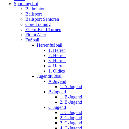
Sportangebot
Badminton
Ballsport
Ballsport Senioren
Core Training
Eltern-Kind-Turnen
Fit im Alter
Fußball
Herrenfußball
1. Herren
2. Herren
3. Herren
4. Herren
1. Oldies
Jugendfußball
A-Jugend
1. A-Jugend
B-Jugend
1. B-Jugend
2. B-Jugend
C-Jugend
1. C-Jugend
2. C-Jugend
3. C-Jugend
4. C-Jugend