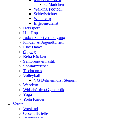
C-Mädchen
Walking Football
Schiedsrichter
Wintercup
Ergebnisdienst
Herzsport
Hip Hop
Judo / Selbstverteidigung
Kinder- & Jugendturnen
Line Dance
Qigong
Reha Rücken
Seniorengymnastik
Sportabzeichen
Tischtennis
Volleyball
VG Delmenhorst-Stenum
Wandern
Wirbelsäulen-Gymnastik
Yoga
Yoga Kinder
Verein
Vorstand
Geschäftsstelle