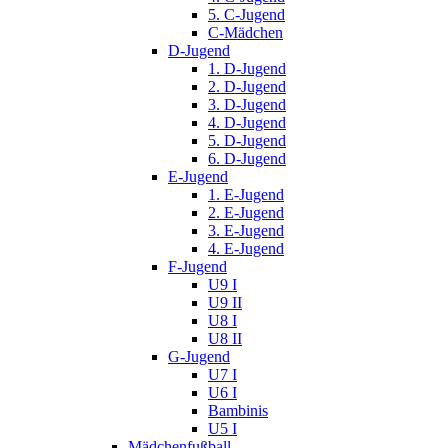
5. C-Jugend
C-Mädchen
D-Jugend
1. D-Jugend
2. D-Jugend
3. D-Jugend
4. D-Jugend
5. D-Jugend
6. D-Jugend
E-Jugend
1. E-Jugend
2. E-Jugend
3. E-Jugend
4. E-Jugend
F-Jugend
U9 I
U9 II
U8 I
U8 II
G-Jugend
U7 I
U6 I
Bambinis
U5 I
Mädchenfußball