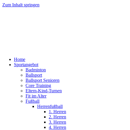
Zum Inhalt springen
Home
Sportangebot
Badminton
Ballsport
Ballsport Senioren
Core Training
Eltern-Kind-Turnen
Fit im Alter
Fußball
Herrenfußball
1. Herren
2. Herren
3. Herren
4. Herren